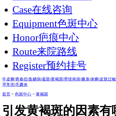
Case
在线咨询
Equipment
色斑中心
Honor
疤痕中心
Route
来院路线
Register
预约挂号
牛皮癣
|
青春痘
|
鱼鳞病
|
雀斑
|
黄褐斑
|
带状疱疹
|
腋臭
|
体癣
|
皮肤过敏
寻常疣
|
毛囊炎
首页
>
色斑中心
>
黄褐斑
引发黄褐斑的因素有