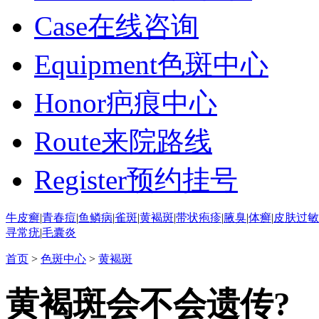
Case
在线咨询
Equipment
色斑中心
Honor
疤痕中心
Route
来院路线
Register
预约挂号
牛皮癣
|
青春痘
|
鱼鳞病
|
雀斑
|
黄褐斑
|
带状疱疹
|
腋臭
|
体癣
|
皮肤过敏
寻常疣
|
毛囊炎
首页
>
色斑中心
>
黄褐斑
黄褐斑会不会遗传?