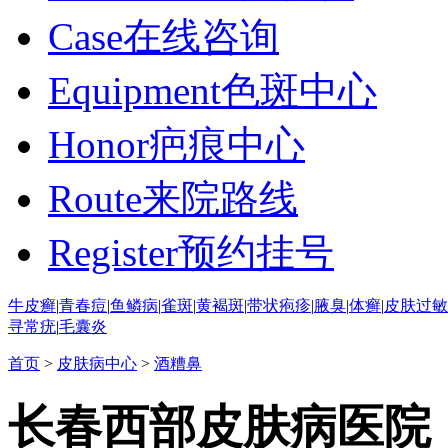
Case
在线咨询
Equipment
色斑中心
Honor
疤痕中心
Route
来院路线
Register
预约挂号
牛皮癣
|
青春痘
|
鱼鳞病
|
雀斑
|
黄褐斑
|
带状疱疹
|
腋臭
|
体癣
|
皮肤过敏
寻常疣
|
毛囊炎
首页
>
皮肤病中心
>
酒糟鼻
长春西部皮肤病医院