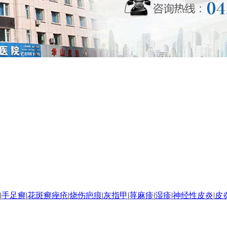
|
手足癣
|
花斑癣
痤疮
|
烧伤疤痕
|
灰指甲
|
荨麻疹
|
湿疹
|
神经性皮炎
|
皮