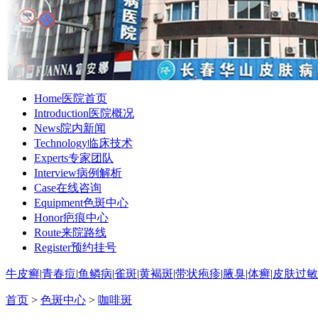
Home
医院首页
Introduction
医院概况
News
院内新闻
Technology
临床技术
Experts
专家团队
Interview
病例解析
Case
在线咨询
Equipment
色斑中心
Honor
疤痕中心
Route
来院路线
Register
预约挂号
牛皮癣
|
青春痘
|
鱼鳞病
|
雀斑
|
黄褐斑
|
带状疱疹
|
腋臭
|
体癣
|
皮肤过敏
首页
>
色斑中心
>
咖啡斑