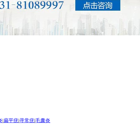
炎
|
扁平疣
|
寻常疣
|
毛囊炎