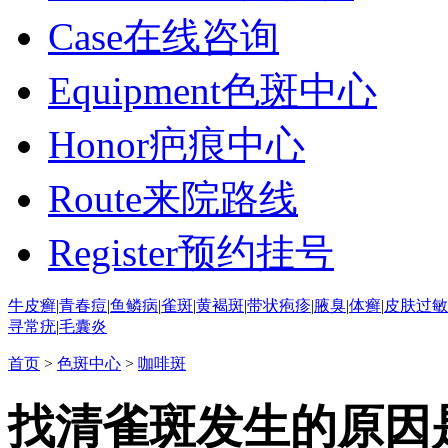
Case
在线咨询
Equipment
色斑中心
Honor
疤痕中心
Route
来院路线
Register
预约挂号
牛皮癣
|
青春痘
|
鱼鳞病
|
雀斑
|
黄褐斑
|
带状疱疹
|
腋臭
|
体癣
|
皮肤过敏
寻常疣
|
毛囊炎
首页
>
色斑中心
>
咖啡斑
找清雀斑发生的原因