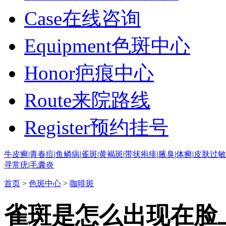
Case
在线咨询
Equipment
色斑中心
Honor
疤痕中心
Route
来院路线
Register
预约挂号
牛皮癣
|
青春痘
|
鱼鳞病
|
雀斑
|
黄褐斑
|
带状疱疹
|
腋臭
|
体癣
|
皮肤过敏
寻常疣
|
毛囊炎
首页
>
色斑中心
>
咖啡斑
雀斑是怎么出现在脸