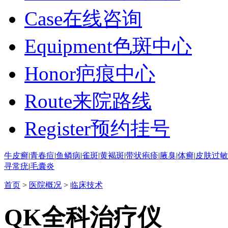
Case
在线咨询
Equipment
色斑中心
Honor
疤痕中心
Route
来院路线
Register
预约挂号
牛皮癣
|
青春痘
|
鱼鳞病
|
雀斑
|
黄褐斑
|
带状疱疹
|
腋臭
|
体癣
|
皮肤过敏
寻常疣
|
毛囊炎
首页
>
医院概况
>
临床技术
QK全科治疗仪