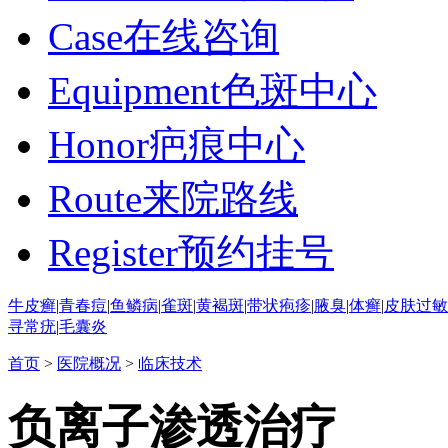
Case
在线咨询
Equipment
色斑中心
Honor
疤痕中心
Route
来院路线
Register
预约挂号
牛皮癣
|
青春痘
|
鱼鳞病
|
雀斑
|
黄褐斑
|
带状疱疹
|
腋臭
|
体癣
|
皮肤过敏
寻常疣
|
毛囊炎
首页
>
医院概况
>
临床技术
负离子渗透治疗