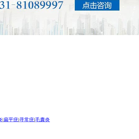
炎
|
扁平疣
|
寻常疣
|
毛囊炎