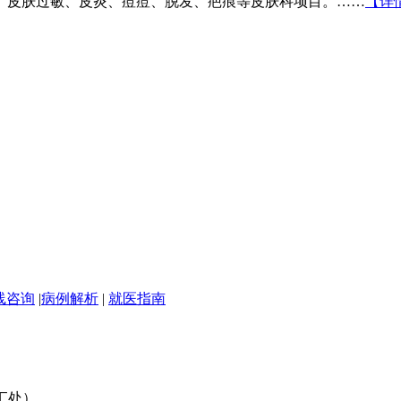
、皮肤过敏、皮炎、痘痘、脱发、疤痕等皮肤科项目。……
【详
线咨询
|
病例解析
|
就医指南
汇处）