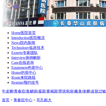
Home
医院首页
Introduction
医院概况
News
院内新闻
Technology
临床技术
Experts
专家团队
Interview
病例解析
Case
在线咨询
Equipment
色斑中心
Honor
疤痕中心
Route
来院路线
Register
预约挂号
牛皮癣
|
青春痘
|
鱼鳞病
|
雀斑
|
黄褐斑
|
带状疱疹
|
腋臭
|
体癣
|
皮肤过敏
首页
>
青春痘中心
>
毛孔粗大