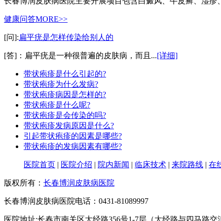
长春博润皮肤病医院主要开展项目包含白癜风、牛皮癣、湿疹
健康问答
MORE>>
[问]:
扁平疣是怎样传染给别人的
[答]：扁平疣是一种很普遍的皮肤病，而且...
[详细]
带状疱疹是什么引起的?
带状疱疹为什么发病?
带状疱疹病因是怎样的?
带状疱疹是什么呢?
带状疱疹是会传染的吗?
带状疱疹发病原因是什么?
引起带状疱疹的因素是哪些?
带状疱疹的发病因素有哪些?
医院首页
|
医院介绍
|
院内新闻
|
临床技术
|
来院路线
|
在
版权所有：
长春博润皮肤病医院
长春博润皮肤病医院电话：0431-81089997
医院地址:长春市南关区大经路356号1-7层（大经路与四马路交