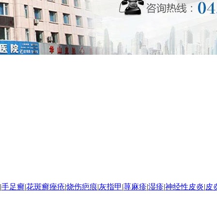
|
手足癣
|
花斑癣
痤疮
|
烧伤疤痕
|
灰指甲
|
荨麻疹
|
湿疹
|
神经性皮炎
|
皮