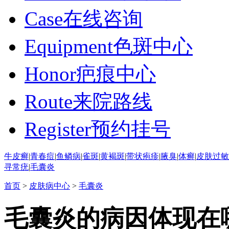
Case
在线咨询
Equipment
色斑中心
Honor
疤痕中心
Route
来院路线
Register
预约挂号
牛皮癣
|
青春痘
|
鱼鳞病
|
雀斑
|
黄褐斑
|
带状疱疹
|
腋臭
|
体癣
|
皮肤过敏
寻常疣
|
毛囊炎
首页
>
皮肤病中心
>
毛囊炎
毛囊炎的病因体现在