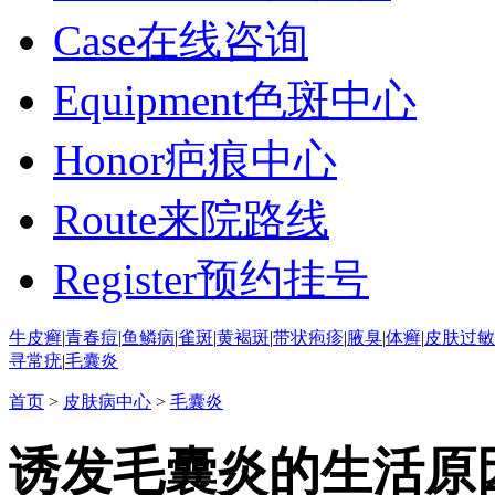
Case
在线咨询
Equipment
色斑中心
Honor
疤痕中心
Route
来院路线
Register
预约挂号
牛皮癣
|
青春痘
|
鱼鳞病
|
雀斑
|
黄褐斑
|
带状疱疹
|
腋臭
|
体癣
|
皮肤过敏
寻常疣
|
毛囊炎
首页
>
皮肤病中心
>
毛囊炎
诱发毛囊炎的生活原