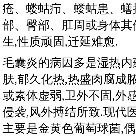
疮、蝼蛄疖、蝼蛄患、蟮
部、臀部、肛周或身体其
生,性质顽固,迁延难愈.
毛囊炎的病因多是湿热内蕴
肤,郁久化热,热盛肉腐成脓
或素体虚弱,卫外不固,外
侵袭,风外搏结所致.现代
主要是金黄色葡萄球菌,