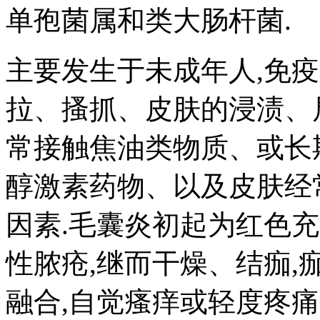
单孢菌属和类大肠杆菌.
主要发生于未成年人,免
拉、搔抓、皮肤的浸渍、
常接触焦油类物质、或长
醇激素药物、以及皮肤经
因素.毛囊炎初起为红色
性脓疮,继而干燥、结痂,
融合,自觉瘙痒或轻度疼痛