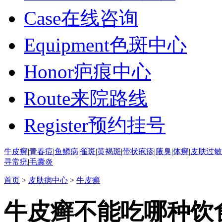
Case
在线咨询
Equipment
色斑中心
Honor
疤痕中心
Route
来院路线
Register
预约挂号
牛皮癣
|
青春痘
|
鱼鳞病
|
雀斑
|
黄褐斑
|
带状疱疹
|
腋臭
|
体癣
|
皮肤过敏
寻常疣
|
毛囊炎
首页
>
皮肤病中心
>
牛皮癣
牛皮癣不能吃哪种饮