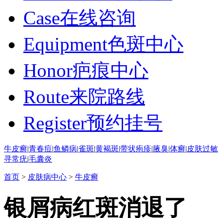
Case
在线咨询
Equipment
色斑中心
Honor
疤痕中心
Route
来院路线
Register
预约挂号
牛皮癣
|
青春痘
|
鱼鳞病
|
雀斑
|
黄褐斑
|
带状疱疹
|
腋臭
|
体癣
|
皮肤过敏
寻常疣
|
毛囊炎
首页
>
皮肤病中心
>
牛皮癣
银屑病红斑消退了