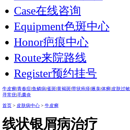
Case
在线咨询
Equipment
色斑中心
Honor
疤痕中心
Route
来院路线
Register
预约挂号
牛皮癣
|
青春痘
|
鱼鳞病
|
雀斑
|
黄褐斑
|
带状疱疹
|
腋臭
|
体癣
|
皮肤过敏
寻常疣
|
毛囊炎
首页
>
皮肤病中心
>
牛皮癣
线状银屑病治疗