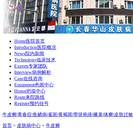
Home
医院首页
Introduction
医院概况
News
院内新闻
Technology
临床技术
Experts
专家团队
Interview
病例解析
Case
在线咨询
Equipment
色斑中心
Honor
疤痕中心
Route
来院路线
Register
预约挂号
牛皮癣
|
青春痘
|
鱼鳞病
|
雀斑
|
黄褐斑
|
带状疱疹
|
腋臭
|
体癣
|
皮肤过敏
首页
>
皮肤病中心
>
牛皮癣