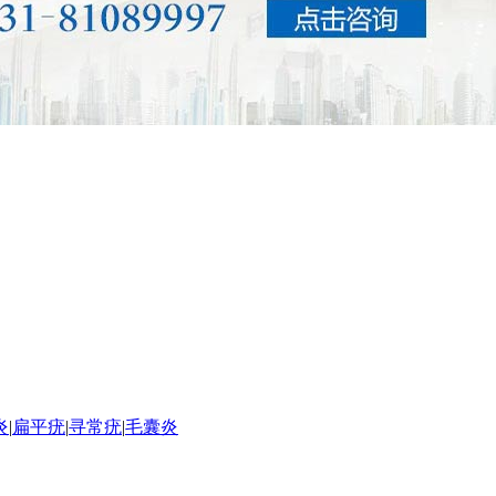
炎
|
扁平疣
|
寻常疣
|
毛囊炎