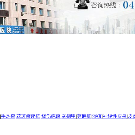
|
手足癣
|
花斑癣
痤疮
|
烧伤疤痕
|
灰指甲
|
荨麻疹
|
湿疹
|
神经性皮炎
|
皮