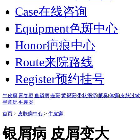
Case
在线咨询
Equipment
色斑中心
Honor
疤痕中心
Route
来院路线
Register
预约挂号
牛皮癣
|
青春痘
|
鱼鳞病
|
雀斑
|
黄褐斑
|
带状疱疹
|
腋臭
|
体癣
|
皮肤过敏
寻常疣
|
毛囊炎
首页
>
皮肤病中心
>
牛皮癣
银屑病 皮屑变大