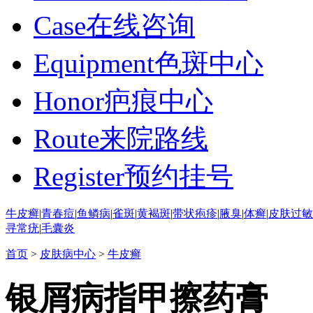
Case
在线咨询
Equipment
色斑中心
Honor
疤痕中心
Route
来院路线
Register
预约挂号
牛皮癣
|
青春痘
|
鱼鳞病
|
雀斑
|
黄褐斑
|
带状疱疹
|
腋臭
|
体癣
|
皮肤过敏
寻常疣
|
毛囊炎
首页
>
皮肤病中心
>
牛皮癣
银屑病指甲擦药膏