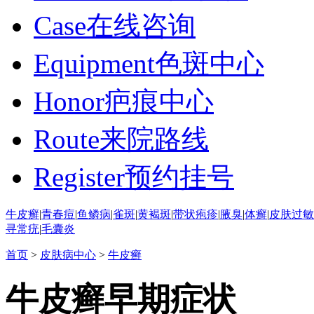
Case
在线咨询
Equipment
色斑中心
Honor
疤痕中心
Route
来院路线
Register
预约挂号
牛皮癣
|
青春痘
|
鱼鳞病
|
雀斑
|
黄褐斑
|
带状疱疹
|
腋臭
|
体癣
|
皮肤过敏
寻常疣
|
毛囊炎
首页
>
皮肤病中心
>
牛皮癣
牛皮癣早期症状