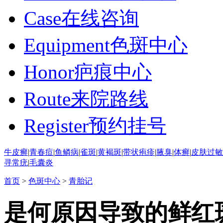
Case
在线咨询
Equipment
色斑中心
Honor
疤痕中心
Route
来院路线
Register
预约挂号
牛皮癣
|
青春痘
|
鱼鳞病
|
雀斑
|
黄褐斑
|
带状疱疹
|
腋臭
|
体癣
|
皮肤过敏
寻常疣
|
毛囊炎
首页
>
色斑中心
>
青胎记
是何原因导致的鲜红