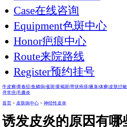
Case
在线咨询
Equipment
色斑中心
Honor
疤痕中心
Route
来院路线
Register
预约挂号
牛皮癣
|
青春痘
|
鱼鳞病
|
雀斑
|
黄褐斑
|
带状疱疹
|
腋臭
|
体癣
|
皮肤过敏
寻常疣
|
毛囊炎
首页
>
皮肤病中心
>
神经性皮炎
诱发皮炎的原因有哪