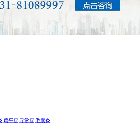
炎
|
扁平疣
|
寻常疣
|
毛囊炎