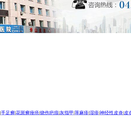
|
手足癣
|
花斑癣
痤疮
|
烧伤疤痕
|
灰指甲
|
荨麻疹
|
湿疹
|
神经性皮炎
|
皮