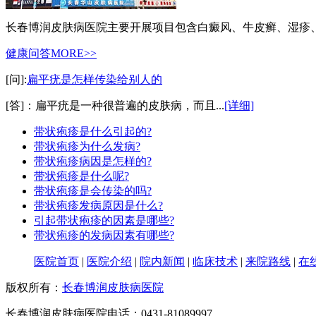
长春博润皮肤病医院主要开展项目包含白癜风、牛皮癣、湿疹
健康问答
MORE>>
[问]:
扁平疣是怎样传染给别人的
[答]：扁平疣是一种很普遍的皮肤病，而且...
[详细]
带状疱疹是什么引起的?
带状疱疹为什么发病?
带状疱疹病因是怎样的?
带状疱疹是什么呢?
带状疱疹是会传染的吗?
带状疱疹发病原因是什么?
引起带状疱疹的因素是哪些?
带状疱疹的发病因素有哪些?
医院首页
|
医院介绍
|
院内新闻
|
临床技术
|
来院路线
|
在
版权所有：
长春博润皮肤病医院
长春博润皮肤病医院电话：0431-81089997