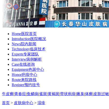
Home
医院首页
Introduction
医院概况
News
院内新闻
Technology
临床技术
Experts
专家团队
Interview
病例解析
Case
在线咨询
Equipment
色斑中心
Honor
疤痕中心
Route
来院路线
Register
预约挂号
牛皮癣
|
青春痘
|
鱼鳞病
|
雀斑
|
黄褐斑
|
带状疱疹
|
腋臭
|
体癣
|
皮肤过敏
首页
>
皮肤病中心
>
湿疹