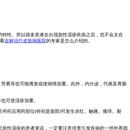
的特性。所以很多患者在出现急性湿疹疾病之后，也不会太在
看
吉林治疗皮肤病医院
的专家是怎么介绍的。
。劳累等也可能诱发或使病情加重。此外，内分泌，代谢及胃肠
等也可使湿疹加重。
旦停药后用药部位(特别是面部)可发生赤红。触痛。瘙痒。裂
过急性湿疹的患者来说，一定要注意排查引发疾病的一些外界因