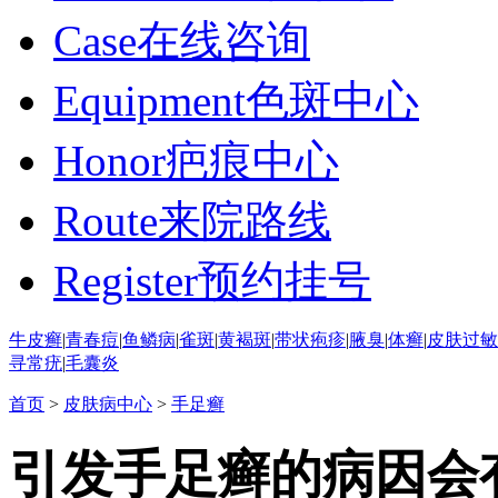
Case
在线咨询
Equipment
色斑中心
Honor
疤痕中心
Route
来院路线
Register
预约挂号
牛皮癣
|
青春痘
|
鱼鳞病
|
雀斑
|
黄褐斑
|
带状疱疹
|
腋臭
|
体癣
|
皮肤过敏
寻常疣
|
毛囊炎
首页
>
皮肤病中心
>
手足癣
引发手足癣的病因会