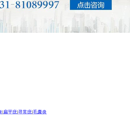
炎
|
扁平疣
|
寻常疣
|
毛囊炎