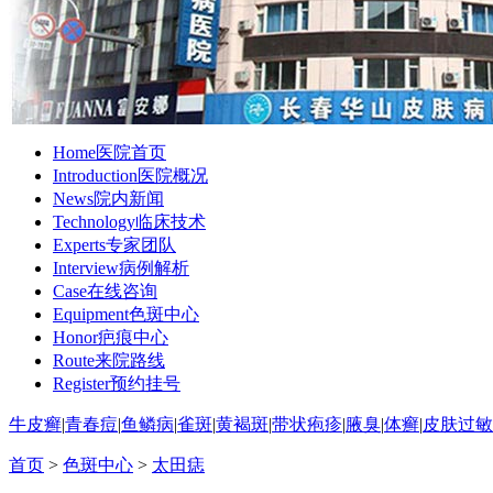
Home
医院首页
Introduction
医院概况
News
院内新闻
Technology
临床技术
Experts
专家团队
Interview
病例解析
Case
在线咨询
Equipment
色斑中心
Honor
疤痕中心
Route
来院路线
Register
预约挂号
牛皮癣
|
青春痘
|
鱼鳞病
|
雀斑
|
黄褐斑
|
带状疱疹
|
腋臭
|
体癣
|
皮肤过敏
首页
>
色斑中心
>
太田痣