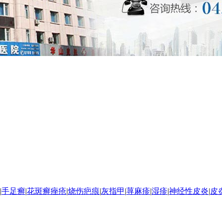
|
手足癣
|
花斑癣
痤疮
|
烧伤疤痕
|
灰指甲
|
荨麻疹
|
湿疹
|
神经性皮炎
|
皮