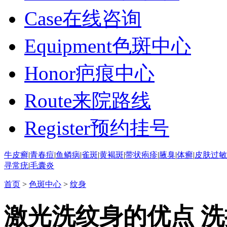
Case
在线咨询
Equipment
色斑中心
Honor
疤痕中心
Route
来院路线
Register
预约挂号
牛皮癣
|
青春痘
|
鱼鳞病
|
雀斑
|
黄褐斑
|
带状疱疹
|
腋臭
|
体癣
|
皮肤过敏
寻常疣
|
毛囊炎
首页
>
色斑中心
>
纹身
激光洗纹身的优点 