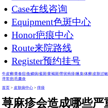
Case
在线咨询
Equipment
色斑中心
Honor
疤痕中心
Route
来院路线
Register
预约挂号
牛皮癣
|
青春痘
|
鱼鳞病
|
雀斑
|
黄褐斑
|
带状疱疹
|
腋臭
|
体癣
|
皮肤过敏
寻常疣
|
毛囊炎
首页
>
皮肤病中心
>
痒疹
荨麻疹会造成哪些严