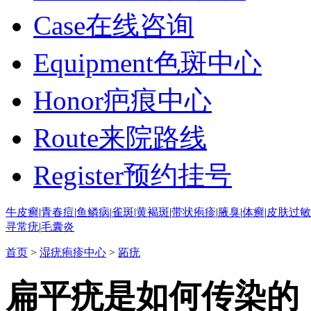
Case
在线咨询
Equipment
色斑中心
Honor
疤痕中心
Route
来院路线
Register
预约挂号
牛皮癣
|
青春痘
|
鱼鳞病
|
雀斑
|
黄褐斑
|
带状疱疹
|
腋臭
|
体癣
|
皮肤过敏
寻常疣
|
毛囊炎
首页
>
湿疣疱疹中心
>
跖疣
扁平疣是如何传染的