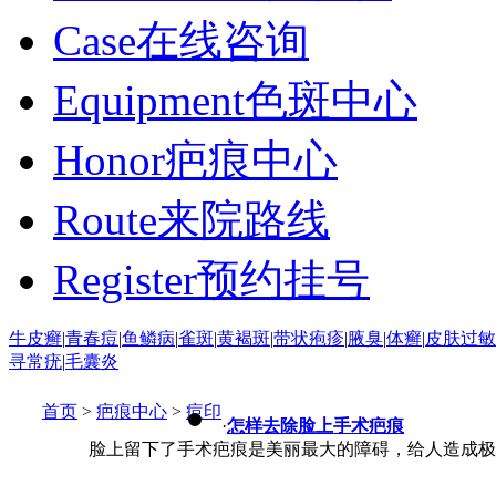
Case
在线咨询
Equipment
色斑中心
Honor
疤痕中心
Route
来院路线
Register
预约挂号
牛皮癣
|
青春痘
|
鱼鳞病
|
雀斑
|
黄褐斑
|
带状疱疹
|
腋臭
|
体癣
|
皮肤过敏
寻常疣
|
毛囊炎
首页
>
疤痕中心
>
痘印
·
怎样去除脸上手术疤痕
脸上留下了手术疤痕是美丽最大的障碍，给人造成极大